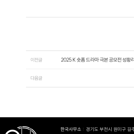
2025 K 숏폼 드라마 극본 공모전 성황
이전글
다음글
한국사무소 :
경기도 부천시 원미구 길주