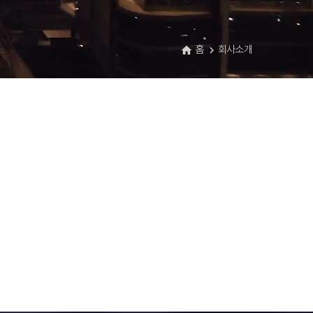
홈
회사소개
home
navigate_next